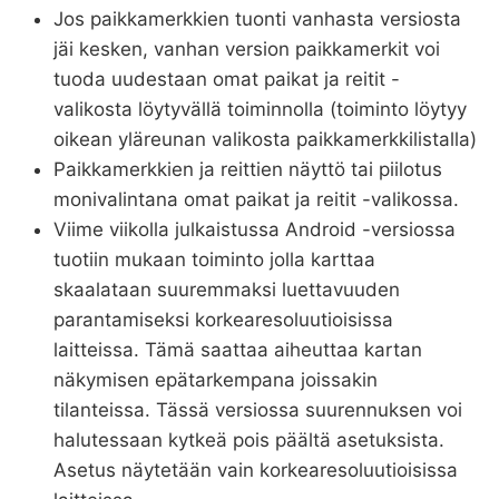
Jos paikkamerkkien tuonti vanhasta versiosta
jäi kesken, vanhan version paikkamerkit voi
tuoda uudestaan omat paikat ja reitit -
valikosta löytyvällä toiminnolla (toiminto löytyy
oikean yläreunan valikosta paikkamerkkilistalla)
Paikkamerkkien ja reittien näyttö tai piilotus
monivalintana omat paikat ja reitit -valikossa.
Viime viikolla julkaistussa Android -versiossa
tuotiin mukaan toiminto jolla karttaa
skaalataan suuremmaksi luettavuuden
parantamiseksi korkearesoluutioisissa
laitteissa. Tämä saattaa aiheuttaa kartan
näkymisen epätarkempana joissakin
tilanteissa. Tässä versiossa suurennuksen voi
halutessaan kytkeä pois päältä asetuksista.
Asetus näytetään vain korkearesoluutioisissa