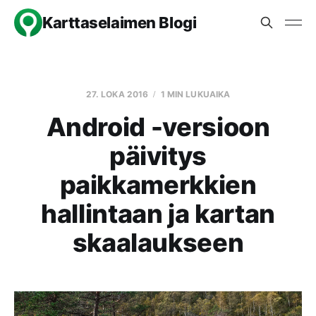
Karttaselaimen Blogi
27. LOKA 2016
1 MIN LUKUAIKA
Android -versioon
päivitys
paikkamerkkien
hallintaan ja kartan
skaalaukseen