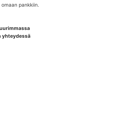
i omaan pankkiin.
 suurimmassa
a yhteydessä