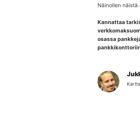
Näinollen näistä
Kannattaa tarkis
verkkomaksuomi
osassa pankkeja
pankkikonttorii
Juk
Kartta