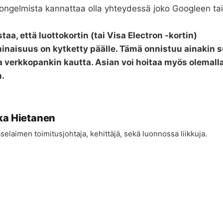
 ongelmista kannattaa olla yhteydessä joko Googleen ta
taa, että luottokortin (tai Visa Electron -kortin)
naisuus on kytketty päälle. Tämä onnistuu ainakin
 verkkopankin kautta. Asian voi hoitaa myös olemall
n.
ka Hietanen
selaimen toimitusjohtaja, kehittäjä, sekä luonnossa liikkuja.