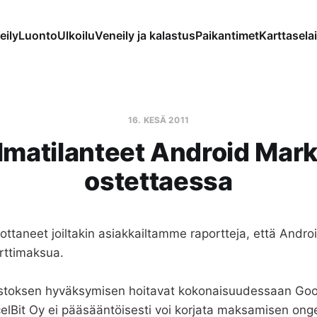
eily
Luonto
Ulkoilu
Veneily ja kalastus
Paikantimet
Karttaselai
16. KESÄ 2011
matilanteet Android Mark
ostettaessa
taneet joiltakin asiakkailtamme raportteja, että Andro
rttimaksua.
 ostoksen hyväksymisen hoitavat kokonaisuudessaan Goo
celBit Oy ei pääsääntöisesti voi korjata maksamisen onge