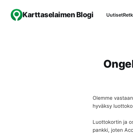
Karttaselaimen Blogi
Uutiset
Retk
Ongel
Olemme vastaanot
hyväksy luottoko
Luottokortin ja
pankki, joten Ac