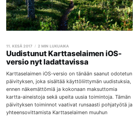
11. KESÄ 2017
2 MIN LUKUAIKA
Uudistunut Karttaselaimen iOS-
versio nyt ladattavissa
Karttaselaimen iOS-versio on tänään saanut odotetun
päivityksen, joka sisältää käyttöliittymän uudistuksia,
ennen näkemättömiä ja kokonaan maksuttomia
kartta-aineistoja sekä upeita uusia toimintoja. Tämän
päivityksen toiminnot vaativat runsaasti pohjatyötä ja
yhteensovittamista Karttaselaimen muuhun