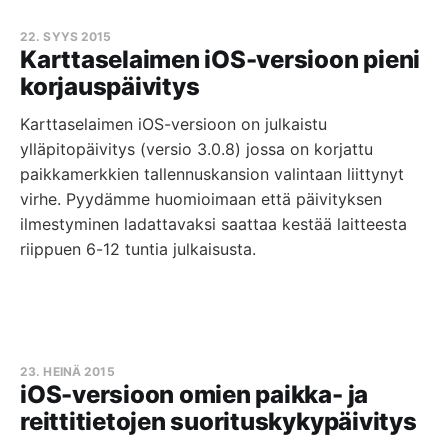
22. SYYS 2015
Karttaselaimen iOS-versioon pieni
korjauspäivitys
Karttaselaimen iOS-versioon on julkaistu
ylläpitopäivitys (versio 3.0.8) jossa on korjattu
paikkamerkkien tallennuskansion valintaan liittynyt
virhe. Pyydämme huomioimaan että päivityksen
ilmestyminen ladattavaksi saattaa kestää laitteesta
riippuen 6-12 tuntia julkaisusta.
23. HEINÄ 2015
iOS-versioon omien paikka- ja
reittitietojen suorituskykypäivitys