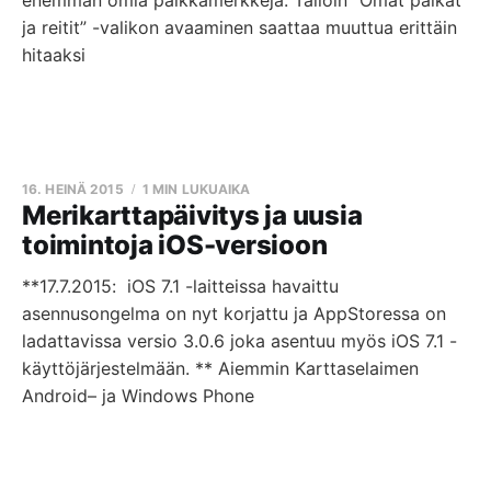
enemmän omia paikkamerkkejä. Tällöin ”Omat paikat
ja reitit” -valikon avaaminen saattaa muuttua erittäin
hitaaksi
16. HEINÄ 2015
1 MIN LUKUAIKA
Merikarttapäivitys ja uusia
toimintoja iOS-versioon
**17.7.2015: iOS 7.1 -laitteissa havaittu
asennusongelma on nyt korjattu ja AppStoressa on
ladattavissa versio 3.0.6 joka asentuu myös iOS 7.1 -
käyttöjärjestelmään. ** Aiemmin Karttaselaimen
Android– ja Windows Phone