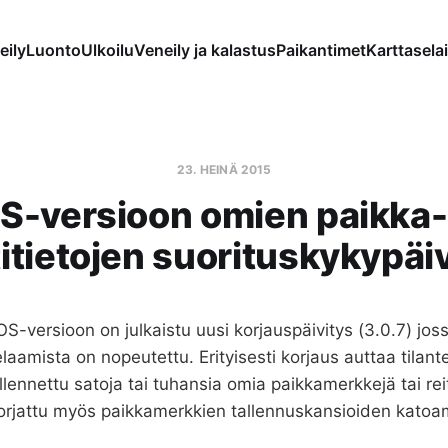
eily
Luonto
Ulkoilu
Veneily ja kalastus
Paikantimet
Karttaselai
23. HEINÄ 2015
S-versioon omien paikka-
titietojen suorituskykypäi
OS-versioon on julkaistu uusi korjauspäivitys (3.0.7) jo
selaamista on nopeutettu. Erityisesti korjaus auttaa tilant
llennettu satoja tai tuhansia omia paikkamerkkejä tai re
rjattu myös paikkamerkkien tallennuskansioiden katoami