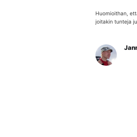
Huomioithan, et
joitakin tunteja j
Jan