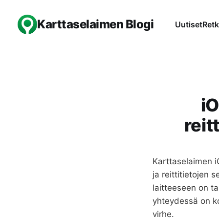
Karttaselaimen Blogi
Uutiset
Retk
iO
reit
Karttaselaimen i
ja reittitietojen 
laitteeseen on ta
yhteydessä on ko
virhe.