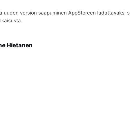
tä uuden version saapuminen AppStoreen ladattavaksi s
ulkaisusta.
ne Hietanen