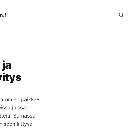
n.fi
 ja
vitys
ssa omien paikka-
eissa joissa
ittejä. Samassa
seen liittyvä