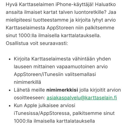
Hyvä Karttaselaimen iPhone-käyttäjä! Haluatko
ansaita ilmaiset kartat talven luontoretkille? Jaa
mielipiteesi tuotteestamme ja kirjoita lyhyt arvio
Karttaselaimesta AppStoreen niin palkitsemme
sinut 1000:lla ilmaisella karttalatauksella.
Osallistua voit seuraavasti:
Kirjoita Karttaselaimesta vähintään yhden
lauseen mittainen vapaamuotoinen arvio
AppStoreen/iTunesiin valitsemallasi
nimimerkillä
Lähetä meille
nimimerkkisi
jolla kirjoitit arvion
osoitteeseen:
asiakaspalvelu@karttaselain.fi
Kun Apple julkaisee arviosi
iTunesissa/AppStoressa, palkitsemme sinut
1000:lla ilmaisella karttalatauksella