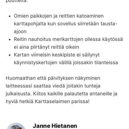
puutteita:
Omien paikkojen ja reittien katoaminen
karttapohjalta kun sovellus siirretään tausta-
ajoon
Reitin nauhoitus merikarttojen ollessa käytössä
ei aina piirtänyt reittiä oikein
Kartan viimeisin keskipiste ei säilynyt
käynnistyskertojen välillä joissakin tilanteissa
Huomaathan että päivityksen näkyminen
laitteessasi saattaa viedä joitakin tunteja
julkaisusta. Kiitos kaikille palautetta antaneille ja
hyviä hetkiä Karttaselaimen parissa!
Janne Hietanen