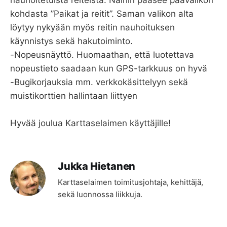
nauhoitetuista reiteistä. Näihin pääsee päävalikon
kohdasta ”Paikat ja reitit”. Saman valikon alta
löytyy nykyään myös reitin nauhoituksen
käynnistys sekä hakutoiminto.
-Nopeusnäyttö. Huomaathan, että luotettava
nopeustieto saadaan kun GPS-tarkkuus on hyvä
-Bugikorjauksia mm. verkkokäsittelyyn sekä
muistikorttien hallintaan liittyen
Hyvää joulua Karttaselaimen käyttäjille!
Jukka Hietanen
Karttaselaimen toimitusjohtaja, kehittäjä,
sekä luonnossa liikkuja.