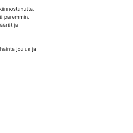
kiinnostunutta.
hdä paremmin.
äärät ja
hainta joulua ja