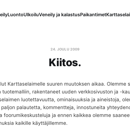
eily
Luonto
Ulkoilu
Veneily ja kalastus
Paikantimet
Karttaselai
24. JOULU 2009
Kiitos.
lut Karttaselaimelle suuren muutoksen aikaa. Olemme s
tuotemalliin, rakentaneet uuden verkkosivuston ja -kau
aselaimen luotettavuutta, ominaisuuksia ja aineistoja, 
aljon palautetta, kommentteja, innostuneita yhteydenot
avia foorumikeskusteluja ja ennen kaikkea olemme saaneet
uksia kaikille käyttäjillemme.