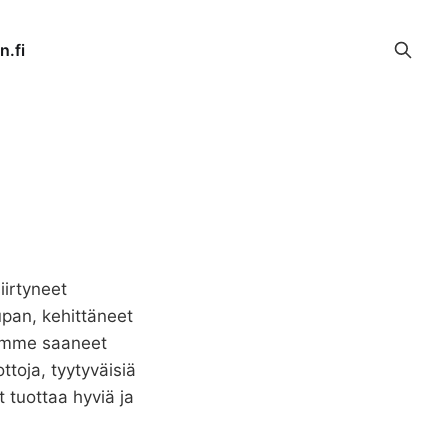
n.fi
iirtyneet
pan, kehittäneet
olemme saaneet
toja, tyytyväisiä
 tuottaa hyviä ja