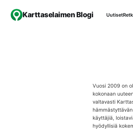
Karttaselaimen Blogi
Uutiset
Retk
Vuosi 2009 on ol
kokonaan uuteen 
valtavasti Kartt
hämmästyttävän p
käyttäjiä, loist
hyödyllisiä kokem