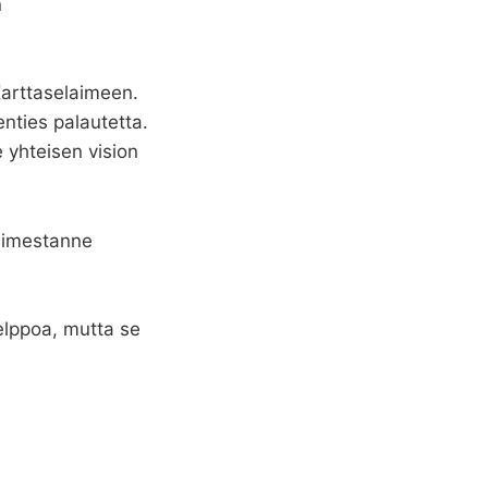
n
Karttaselaimeen.
kenties palautetta.
e yhteisen vision
elimestanne
elppoa, mutta se