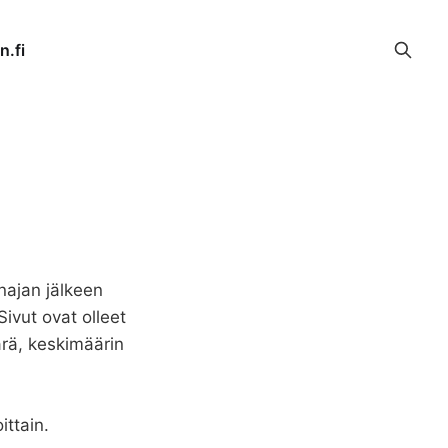
n.fi
najan jälkeen
Sivut ovat olleet
ärä, keskimäärin
ittain.