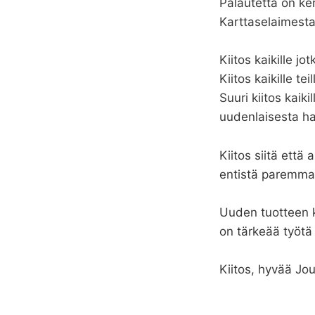
Palautetta on ke
Karttaselaimest
Kiitos kaikille 
Kiitos kaikille te
Suuri kiitos kaiki
uudenlaisesta ha
Kiitos siitä ett
entistä paremma
Uuden tuotteen k
on tärkeää työtä 
Kiitos, hyvää Jo