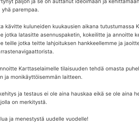
rtynyt paljon ja se on auttanut ideoimaan ja kehittämää
a yhä parempaa.
jotka kävitte kuluneiden kuukausien aikana tutustumassa 
ille jotka latasitte asennuspaketin, kokeilitte ja annoitte 
lle teille jotka teitte lahjoituksen hankkeellemme ja jaoitt
rrastenavigaattorista.
ä annoitte Karttaselaimelle tilaisuuden tehdä omasta puh
n ja monikäyttöisemmän laitteen.
ehitys ja testaus ei ole aina hauskaa eikä se ole aina h
jolla on merkitystä.
ulua ja menestystä uudelle vuodelle!