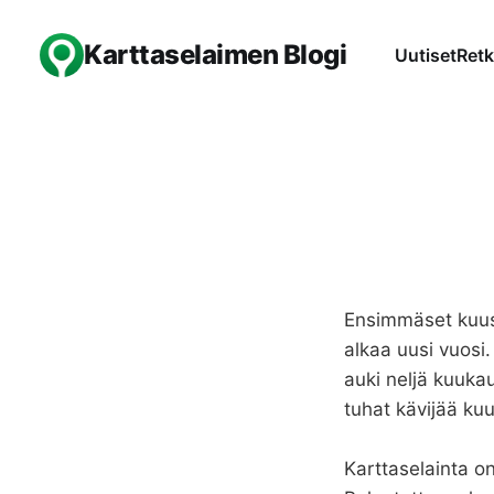
Karttaselaimen Blogi
Uutiset
Retk
Ensimmäset kuusi
alkaa uusi vuosi.
auki neljä kuukau
tuhat kävijää ku
Karttaselainta on