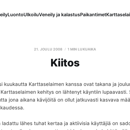
eily
Luonto
Ulkoilu
Veneily ja kalastus
Paikantimet
Karttaselai
21. JOULU 2008
1 MIN LUKUAIKA
Kiitos
 kuukautta Karttaselaimen kanssa ovat takana ja joulu
 Karttaselaimen kehitys on lähtenyt käyntiin lupaavasti. 
tta jona aikana kävijöitä on ollut jatkuvasti kasvava mä
ukaudessa.
 ladattu lähes tuhat kertaa ja aktiivisia käyttäjiä on sado