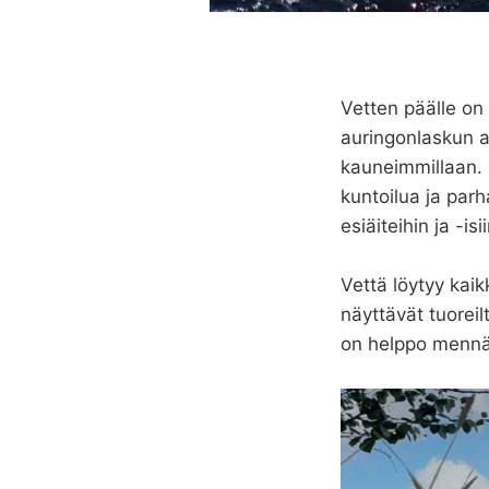
Vetten päälle o
auringonlaskun ai
kauneimmillaan. 
kuntoilua ja par
esiäiteihin ja -isii
Vettä löytyy kaik
näyttävät tuorei
on helppo mennä,