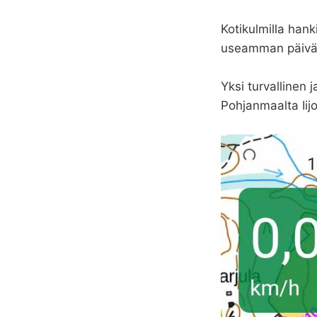
Kotikulmilla hank
useamman päivän s
Yksi turvallinen 
Pohjanmaalta Iijo