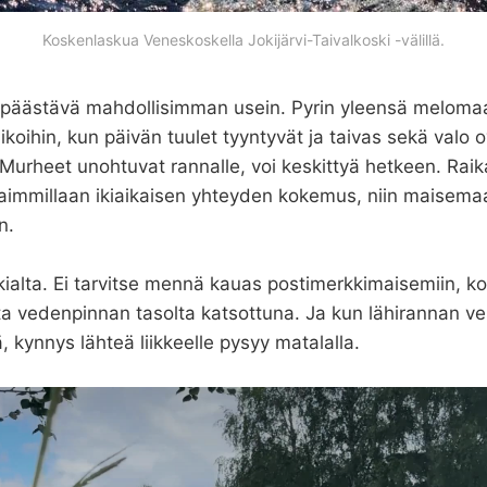
Koskenlaskua Veneskoskella Jokijärvi-Taivalkoski -välillä.
n päästävä mahdollisimman usein. Pyrin yleensä meloma
koihin, kun päivän tuulet tyyntyvät ja taivas sekä valo 
Murheet unohtuvat rannalle, voi keskittyä hetkeen. Raik
haimmillaan ikiaikaisen yhteyden kokemus, niin maisema
n.
kialta. Ei tarvitse mennä kauas postimerkkimaisemiin, ko
lta vedenpinnan tasolta katsottuna. Ja kun lähirannan v
 kynnys lähteä liikkeelle pysyy matalalla.