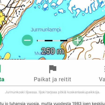
Jurmunkoski Iijoessa. Iijoki tarjoaa pitkiä koskenlaskupaikkoja.
ettu jo tuhansia vuosia, mutta vuodesta 1983 joen keskij