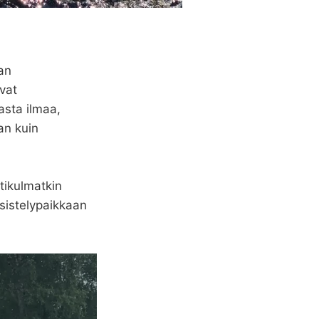
an
ovat
asta ilmaa,
an kuin
tikulmatkin
esistelypaikkaan