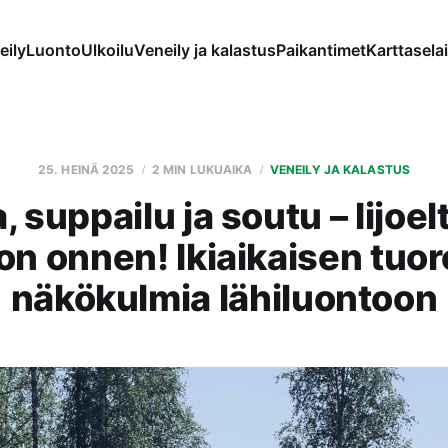
eily
Luonto
Ulkoilu
Veneily ja kalastus
Paikantimet
Karttaselai
25. HEINÄ 2025
2 MIN LUKUAIKA
VENEILY JA KALASTUS
 suppailu ja soutu – Iijoel
on onnen! Ikiaikaisen tuor
näkökulmia lähiluontoon