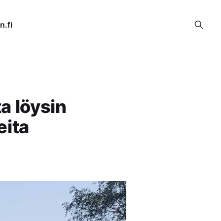
n.fi
ta löysin
eita