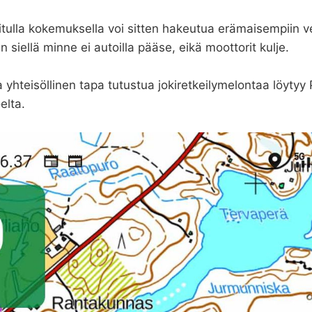
itulla kokemuksella voi sitten hakeutua erämaisempiin ves
iellä minne ei autoilla pääse, eikä moottorit kulje.
ja yhteisöllinen tapa tutustua jokiretkeilymelontaa löytyy
elta.