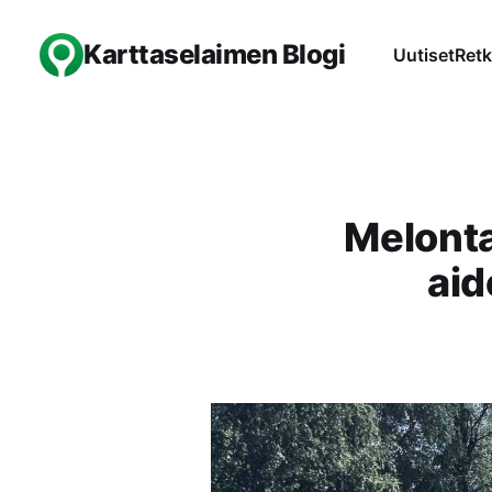
Karttaselaimen Blogi
Uutiset
Retk
Melonta,
aid