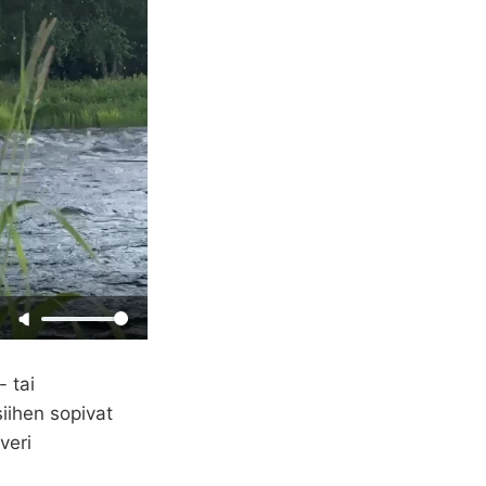
 tai
siihen sopivat
veri