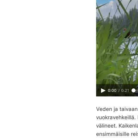
0:00
/
0:21
Veden ja taivaan 
vuokravehkeillä. 
välineet. Kaiken
ensimmäisille re