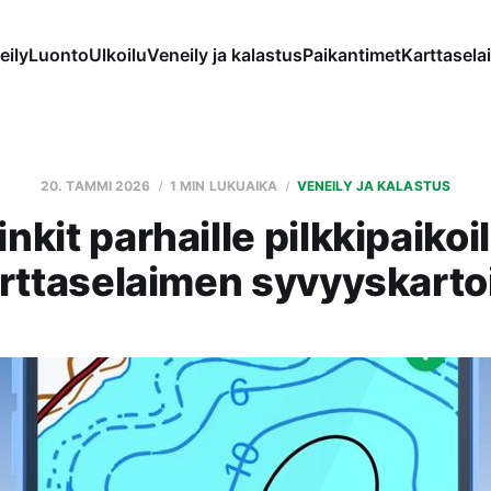
eily
Luonto
Ulkoilu
Veneily ja kalastus
Paikantimet
Karttaselai
20. TAMMI 2026
1 MIN LUKUAIKA
VENEILY JA KALASTUS
inkit parhaille pilkkipaikoil
rttaselaimen syvyyskartoi