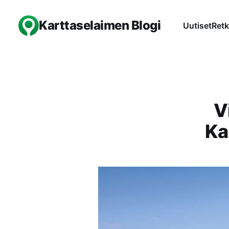
Karttaselaimen Blogi
Uutiset
Retk
V
Ka