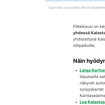
Sopivalla syvyydellä olevat tasaisemma
Pilkkikausi on k
yhdessä Kalast
yhdistettynä Kal
ottipaikoille.
Näin hyödynn
Lataa Kartta
tilauksella k
näkyvät autom
syvyyskartat 
Karttaselaim
Lue Kalastaj