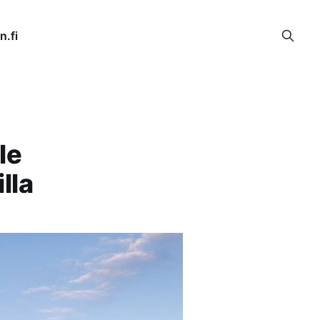
n.fi
le
lla