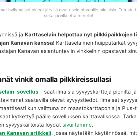
t hyllymäiset alueet järvillä ovat usein ahvenille mieluisia. Tutustu t
sekä järvillä että merellä!
äynnissä ja
Karttaselain helpottaa nyt pilkkipaikkojen 
ajan Kanavan kanssa
! Karttaselaimen huipputarkat syv
astajan Kanavan asiantunteviin vinkkeihin opastavat sinu
ät vinkit omalla pilkkireissullasi
selain-sovellus
– saat ilmaisia syvyyskarttoja pieniltä jä
attavimmat saatavilla olevat syvyystiedot. Ilmaiset syvyys
aattisesti kun valittuna on maastokarttapohja ja Plus-t
saat kytkettyä päälle sovelluksen karttavalikossa. Tarka
en syvyyskartoista löydät
sivuiltamme
.
an Kanavan artikkeli
, jossa näytetään käytännössä, mit