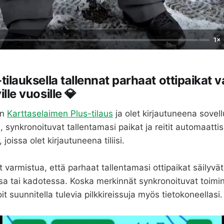
1×
-tilauksella tallennat parhaat ottipaikat
ille vuosille 💎
on
Karttaselaimen Plus-tilaus
ja olet kirjautuneena sovel
n, synkronoituvat tallentamasi paikat ja reitit automaattisest
n, joissa olet kirjautuneena tiliisi.
t varmistua, että parhaat tallentamasi ottipaikat säilyv
ssa tai kadotessa. Koska merkinnät synkronoituvat toim
t suunnitella tulevia pilkkireissuja myös tietokoneellasi.