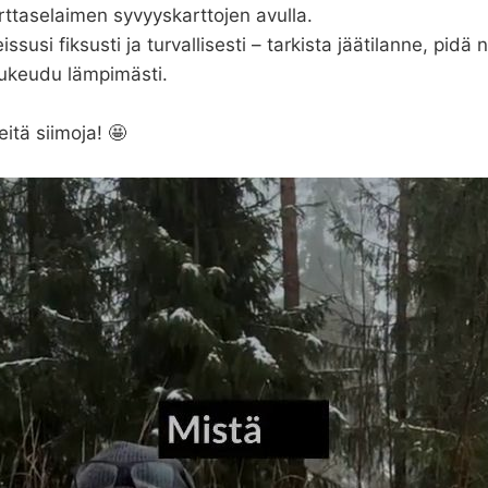
ttaselaimen syvyyskarttojen avulla.
issusi fiksusti ja turvallisesti – tarkista jäätilanne, pidä 
pukeudu lämpimästi.
eitä siimoja! 🤩