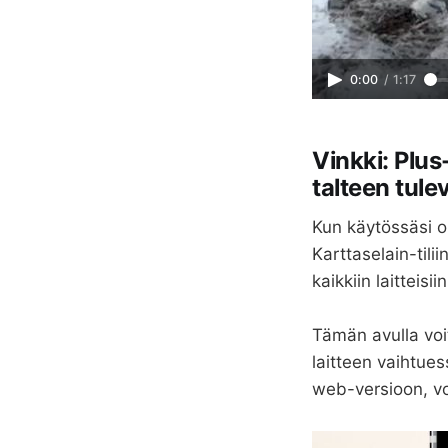
0:00
/
1:17
Vinkki: Plus
talteen tulev
Kun käytössäsi 
Karttaselain-tilii
kaikkiin laitteisii
Tämän avulla voi
laitteen vaihtue
web-versioon, voi