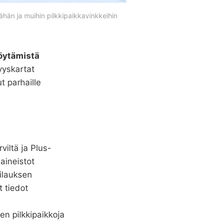
ähän ja muihin pilkkipaikkavinkkeihin 
löytämistä
yyskartat
t parhaille
rviltä ja Plus-
aineistot
ilauksen
t tiedot
en pilkkipaikkoja