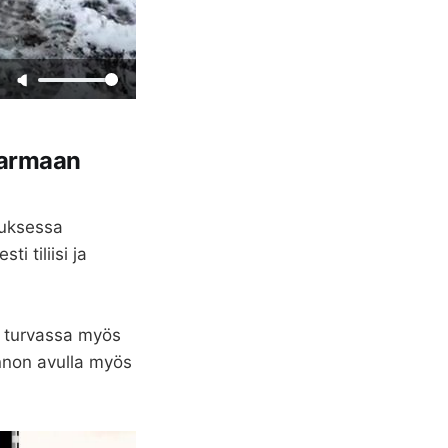
 varmaan
luksessa
i tiliisi ja
ät turvassa myös
innon avulla myös