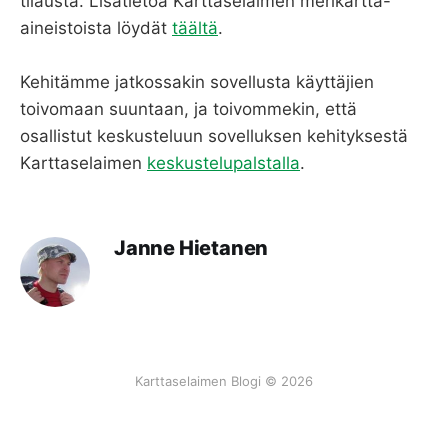
tilausta. Lisätietoa Karttaselaimen merikartta-
aineistoista löydät
täältä
.
Kehitämme jatkossakin sovellusta käyttäjien
toivomaan suuntaan, ja toivommekin, että
osallistut keskusteluun sovelluksen kehityksestä
Karttaselaimen
keskustelupalstalla
.
Janne Hietanen
Karttaselaimen Blogi © 2026