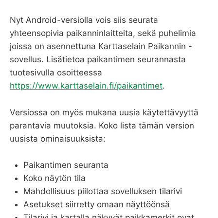
Nyt Android-versiolla vois siis seurata
yhteensopivia paikanninlaitteita, sekä puhelimia
joissa on asennettuna Karttaselain Paikannin -
sovellus. Lisätietoa paikantimen seurannasta
tuotesivulla osoitteessa
https://www.karttaselain.fi/paikantimet
.
Versiossa on myös mukana uusia käytettävyyttä
parantavia muutoksia. Koko lista tämän version
uusista ominaisuuksista:
Paikantimen seuranta
Koko näytön tila
Mahdollisuus piilottaa sovelluksen tilarivi
Asetukset siirretty omaan näyttöönsä
Tilarivi ja kartalla näkyvät paikkamerkit ovat