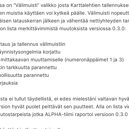
 on ”Välimuisti” valikko josta Karttalehtien tallennukse
n muistia käyttäen voi kytkeä päälle. Välimuisti nopeutt
isen latauskerran jälkeen ja vähentää nettiyhteyden tar
a on lista merkittävimmistä muutoksista versiossa 0.3.0:
ataus ja tallennus välimuistiin
äynnistysongelmia korjattu
 mittakaavan muuttamiselle (numeronäppäimet 1 ja 3)
tin tarkkuutta parannettu
nollisuutta parannettu
rjauksia
ta ei tullut täydellistä, ei edes mielestäni valtavan hy
rsion hyvät puolet peittävät sen puutteet. Alla on lista v
tostarpeista jotka ALPHA-tiimi raportoi versioon 0.3.0 l