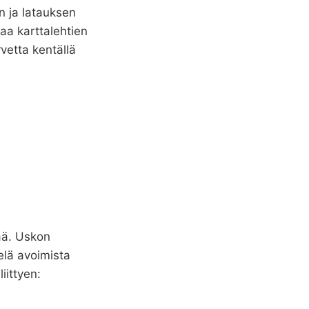
n ja latauksen
aa karttalehtien
vetta kentällä
vää. Uskon
ielä avoimista
iittyen: