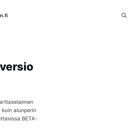
n.fi
 versio
Karttaselaimen
 kuin alunperin
nettavissa BETA-