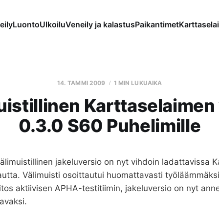
eily
Luonto
Ulkoilu
Veneily ja kalastus
Paikantimet
Karttaselai
14. TAMMI 2009
1 MIN LUKUAIKA
istillinen Karttaselaimen
0.3.0 S60 Puhelimille
limuistillinen jakeluversio on nyt vihdoin ladattavissa 
autta. Välimuisti osoittautui huomattavasti työläämmäksi
iitos aktiivisen APHA-testitiimin, jakeluversio on nyt an
tavaksi.