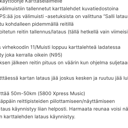
käyttöohje Karttaselaimelle
 välimuistiin tallennetut karttalehdet kuvatiedostoina
PS:ää jos välimuisti -asetuksista on valittuna ”Salli latau
satu kohdalleen pidemmällä reitillä
itetun reitin tallennus/lataus (tällä hetkellä vain viimeisi
s virhekoodin 11/Muisti loppuu karttalehteä ladatessa
y joka kerralla oikein (N95)
ksen jälkeen reitin pituus on väärin kun ohjelma suljeta
ytttäessä kartan lataus jää joskus kesken ja ruutuu jää 
heittää 50m-50km (5800 Xpress Music)
näppäin reittipisteiden piilottamiseen/näyttämiseen
ataus käynnistyy liian helposti. Harmaata reunaa voisi
 karttalehden lataus käynnistyy.