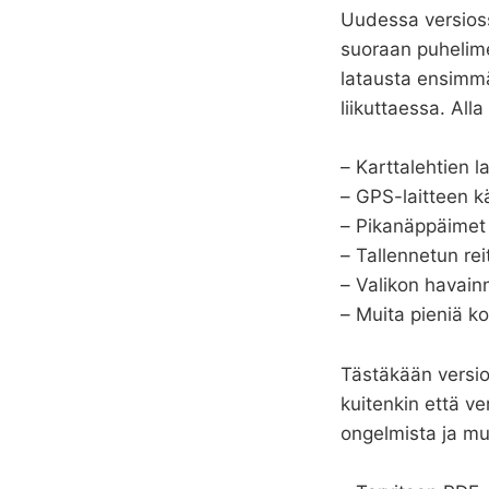
Uudessa versiossa
suoraan puhelime
latausta ensimmä
liikuttaessa. All
– Karttalehtien l
– GPS-laitteen k
– Pikanäppäimet
– Tallennetun rei
– Valikon havain
– Muita pieniä ko
Tästäkään versios
kuitenkin että ve
ongelmista ja muu