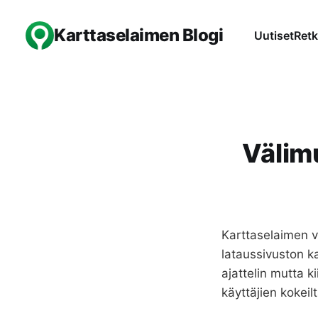
Karttaselaimen Blogi
Uutiset
Retk
Välimu
Karttaselaimen vä
lataussivuston k
ajattelin mutta k
käyttäjien kokeil