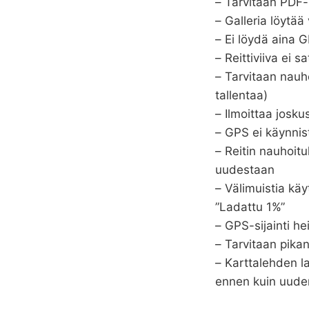
– Tarvitaan PDF-
– Galleria löytää
– Ei löydä aina G
– Reittiviiva ei 
– Tarvitaan nauho
tallentaa)
– Ilmoittaa josku
– GPS ei käynnist
– Reitin nauhoitu
uudestaan
– Välimuistia kä
”Ladattu 1%”
– GPS-sijainti 
– Tarvitaan pika
– Karttalehden l
ennen kuin uuden