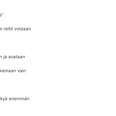
s”
n reitti voidaan
an ja avataan
lukemaan vain
 näkyä enemmän