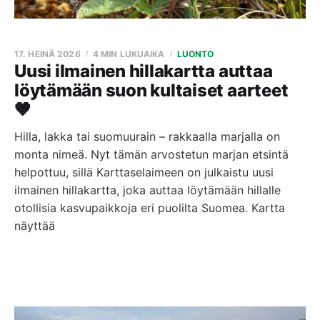
17. HEINÄ 2026
4 MIN LUKUAIKA
LUONTO
Uusi ilmainen hillakartta auttaa
löytämään suon kultaiset aarteet
🧡
Hilla, lakka tai suomuurain – rakkaalla marjalla on
monta nimeä. Nyt tämän arvostetun marjan etsintä
helpottuu, sillä Karttaselaimeen on julkaistu uusi
ilmainen hillakartta, joka auttaa löytämään hillalle
otollisia kasvupaikkoja eri puolilta Suomea. Kartta
näyttää