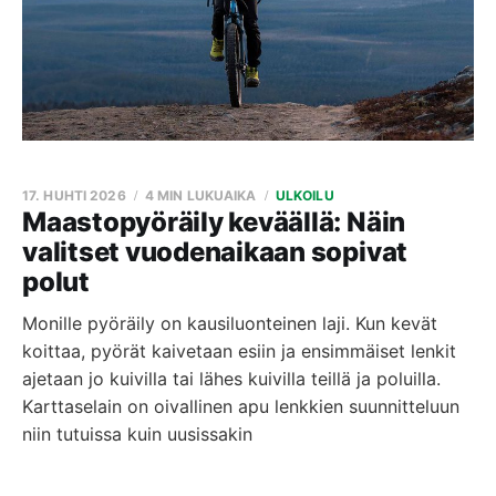
17. HUHTI 2026
4 MIN LUKUAIKA
ULKOILU
Maastopyöräily keväällä: Näin
valitset vuodenaikaan sopivat
polut
Monille pyöräily on kausiluonteinen laji. Kun kevät
koittaa, pyörät kaivetaan esiin ja ensimmäiset lenkit
ajetaan jo kuivilla tai lähes kuivilla teillä ja poluilla.
Karttaselain on oivallinen apu lenkkien suunnitteluun
niin tutuissa kuin uusissakin