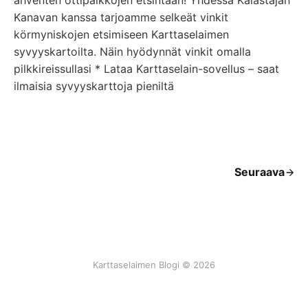
ahventen ottipaikkojen etsintään! Yhdessä Kalastajan
Kanavan kanssa tarjoamme selkeät vinkit
körmyniskojen etsimiseen Karttaselaimen
syvyyskartoilta. Näin hyödynnät vinkit omalla
pilkkireissullasi * Lataa Karttaselain-sovellus – saat
ilmaisia syvyyskarttoja pieniltä
Seuraava
Karttaselaimen Blogi © 2026