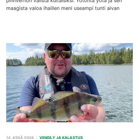
pilviverhon välistä kultaisiksi. Yötöntä yötä ja sen
maagista valoa ihaillen meni useampi tunti aivan
14. KESÄ 2026
VENEILY JA KALASTUS