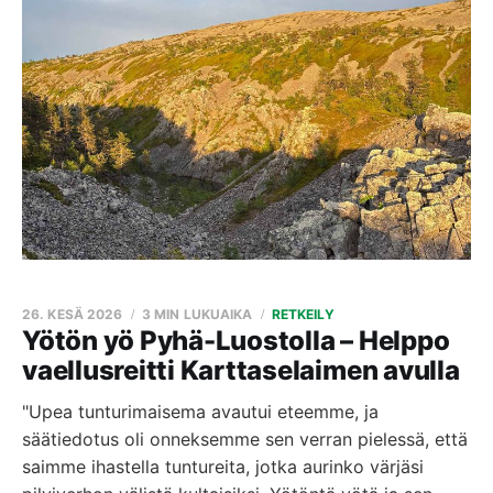
26. KESÄ 2026
3 MIN LUKUAIKA
RETKEILY
Yötön yö Pyhä-Luostolla – Helppo
vaellusreitti Karttaselaimen avulla
"Upea tunturimaisema avautui eteemme, ja
säätiedotus oli onneksemme sen verran pielessä, että
saimme ihastella tuntureita, jotka aurinko värjäsi