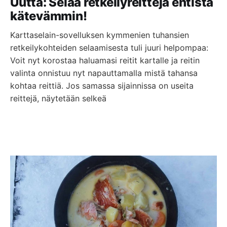
Uutta: Selaa retkeilyreittejä entistä
kätevämmin!
Karttaselain-sovelluksen kymmenien tuhansien
retkeilykohteiden selaamisesta tuli juuri helpompaa:
Voit nyt korostaa haluamasi reitit kartalle ja reitin
valinta onnistuu nyt napauttamalla mistä tahansa
kohtaa reittiä. Jos samassa sijainnissa on useita
reittejä, näytetään selkeä