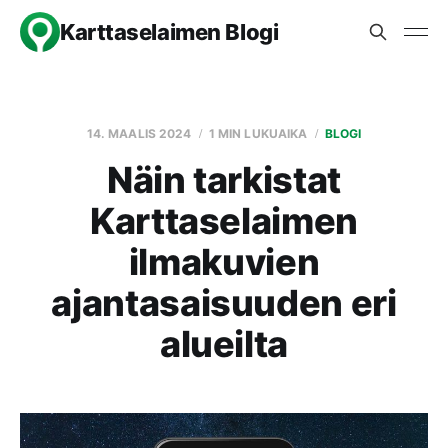
Karttaselaimen Blogi
14. MAALIS 2024
1 MIN LUKUAIKA
BLOGI
Näin tarkistat
Karttaselaimen
ilmakuvien
ajantasaisuuden eri
alueilta