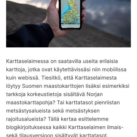
Karttaselaimessa on saatavilla useita erilaisia
karttoja, jotka ovat käytettävissäsi niin mobiilissa
kuin webissä. Tiesitkö, että Karttaselaimesta
löytyy Suomen maastokarttojen lisäksi esimerkiksi
tarkkoja korkeustietoja sisältävä Norjan
maastokarttapohja? Tai karttatasot pienriistan
metsästysalueista sekä metsästyksen
rajoitusalueista? Tällä kertaa esittelemme
blogikirjoituksessa kaikki Karttaselaimen ilmais-
sekä tilausversioon sisältyvät karttatasot.