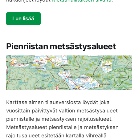
Lue lisää
Pienriistan metsästysalueet
Karttaselaimen tilausversiosta löydät joka
vuosittain päivittyvät valtion metsästysalueet
pienriistalle ja metsästyksen rajoitusalueet.
Metsästysalueet pienriistalle ja metsästyksen
rajoitusalueet esitetään kartalla vihreällä