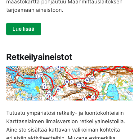
maastokartta pohjautuu Maanmittauslaitoksen
tarjoamaan aineistoon.
Lue lisää
Retkeilyaineistot
Tutustu ympäristösi retkeily- ja luontokohteisiin
Karttaselaimen ilmaisversion retkeilyaineistoilla.
Aineisto sisältää kattavan valikoiman kohteita
erilaisiin aktiviteetteihin. Mukana esimerkiksi