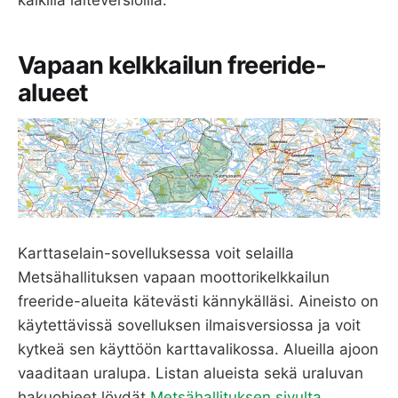
kaikilla laiteversioilla.
Vapaan kelkkailun freeride-
alueet
Karttaselain-sovelluksessa voit selailla
Metsähallituksen vapaan moottorikelkkailun
freeride-alueita kätevästi kännykälläsi. Aineisto on
käytettävissä sovelluksen ilmaisversiossa ja voit
kytkeä sen käyttöön karttavalikossa. Alueilla ajoon
vaaditaan uralupa. Listan alueista sekä uraluvan
hakuohjeet löydät
Metsähallituksen sivulta
.