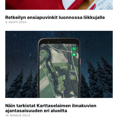
Retkeilyn ensiapuvinkit luonnossa liikkujalle
5. HUHTI 2024
Näin tarkistat Karttaselaimen ilmakuvien
ajantasaisuuden eri alueilta
14. MAALIS 2024