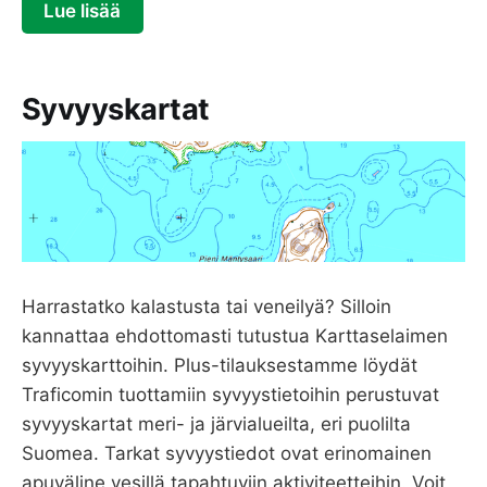
Lue lisää
Syvyyskartat
Harrastatko kalastusta tai veneilyä? Silloin
kannattaa ehdottomasti tutustua Karttaselaimen
syvyyskarttoihin. Plus-tilauksestamme löydät
Traficomin tuottamiin syvyystietoihin perustuvat
syvyyskartat meri- ja järvialueilta, eri puolilta
Suomea. Tarkat syvyystiedot ovat erinomainen
apuväline vesillä tapahtuviin aktiviteetteihin. Voit