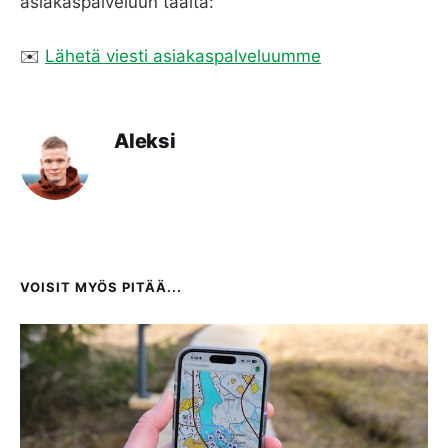
asiakaspalveluun täältä:
✉️
Lähetä viesti asiakaspalveluumme
Aleksi
VOISIT MYÖS PITÄÄ...